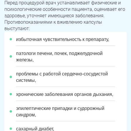
Перед процедурой врач устанавливает физические и
психологические особенности пациента, оценивает его
Троицк
Озерск
здоровье, уточняет имеющиеся заболевания.
Противопоказаниями к вживлению капсулы
Копейск
Миасс
выступают:
Златоуст
Магнитогорск
избыточная чувствительность к препарату,
патологи печени, почек, поджелудочной
железы,
проблемы с работой сердечно-сосудистой
системы,
хронические заболевания органов дыхания,
эпилептические припадки и судорожный
синдром,
сахарный диабет,