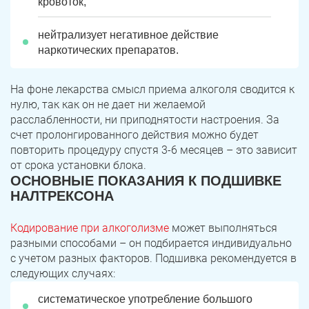
кровоток,
нейтрализует негативное действие
наркотических препаратов.
На фоне лекарства смысл приема алкоголя сводится к
нулю, так как он не дает ни желаемой
расслабленности, ни приподнятости настроения. За
счет пролонгированного действия можно будет
повторить процедуру спустя 3-6 месяцев – это зависит
от срока установки блока.
ЗАДАТЬ ВОПРОС
ОСНОВНЫЕ ПОКАЗАНИЯ К ПОДШИВКЕ
Касли
Роза
НАЛТРЕКСОНА
ПОЛУЧИТЬ ПОМОЩЬ
ПОЛУЧИТЬ ПОМОЩЬ
ПОЛУЧИТЬ ПОМОЩЬ
Челябинск
Сим
Кодирование при алкоголизме
может выполняться
разными способами – он подбирается индивидуально
Красногорский
Нязепетровск
с учетом разных факторов. Подшивка рекомендуется в
следующих случаях:
Первомайский
Карабаш
систематическое употребление большого