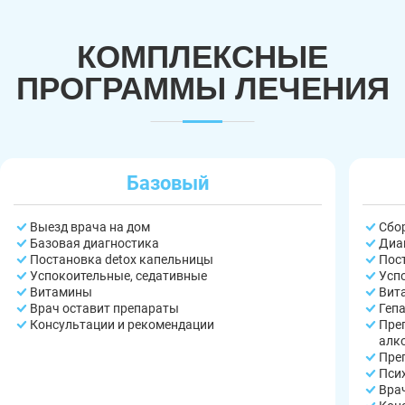
КОМПЛЕКСНЫЕ
ПРОГРАММЫ ЛЕЧЕНИЯ
Базовый
Выезд врача на дом
Сбо
Базовая диагностика
Диа
Постановка detox капельницы
Пос
Успокоительные, седативные
Усп
Витамины
Вит
Врач оставит препараты
Геп
Консультации и рекомендации
Пре
алк
Пре
Пси
Вра