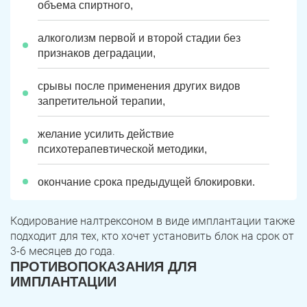
Юрюзань
Верхнеуральск
объема спиртного,
Локомотивный
Миньяр
алкоголизм первой и второй стадии без
Записаться
Записаться
Записаться
признаков деградации,
Зауральский
Межозерный
срывы после применения других видов
Я ознакомлен и принимаю
Я ознакомлен и принимаю
Я ознакомлен и принимаю
условия работы сайта
условия работы сайта
условия работы сайта
Катав-Ивановск
Куса
Задать вопрос
запретительной терапии,
Пласт
Бакал
Я ознакомлен и принимаю
условия работы сайта
желание усилить действие
психотерапевтической методики,
Усть-Катав
Верхний Уфалей
окончание срока предыдущей блокировки.
Еманжелинск
Карталы
Аша
Трехгорный
Кодирование налтрексоном в виде имплантации также
подходит для тех, кто хочет установить блок на срок от
Коркино
Кыштым
3-6 месяцев до года.
ПРОТИВОПОКАЗАНИЯ ДЛЯ
Южноуральск
Сатка
ИМПЛАНТАЦИИ
Чебаркуль
Снежинск