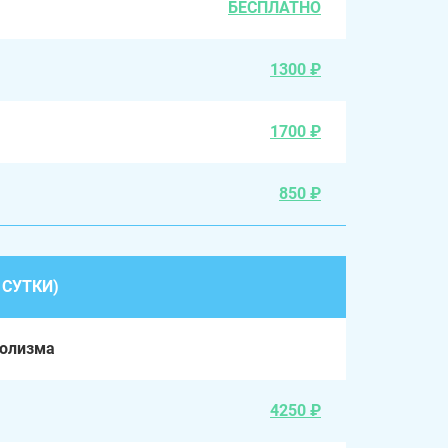
БЕСПЛАТНО
1300 ₽
1700 ₽
850 ₽
 СУТКИ)
голизма
4250 ₽