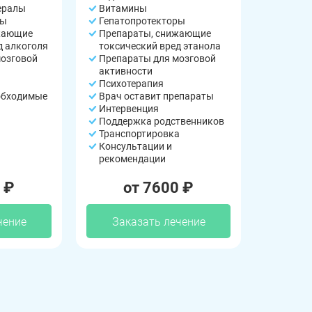
ералы
Витамины
ры
Гепатопротекторы
жающие
Препараты, снижающие
д алкоголя
токсический вред этанола
мозговой
Препараты для мозговой
активности
Психотерапия
обходимые
Врач оставит препараты
Интервенция
Поддержка родственников
Транспортировка
Консультации и
рекомендации
 ₽
от 7600 ₽
чение
Заказать лечение