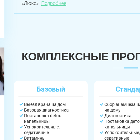
«Люкс»
Подробнее
КОМПЛЕКСНЫЕ ПРО
ЗАДАТЬ ВОПРОС
Касли
Роза
Челябинск
Базовый
Станда
ПОЛУЧИТЬ ПОМОЩЬ
ПОЛУЧИТЬ ПОМОЩЬ
ПОЛУЧИТЬ ПОМОЩЬ
Сим
Красногорский
Нязепетровск
Выезд врача на дом
Сбор анамнеза 
Базовая диагностика
на дому
Первомайский
Карабаш
Юрюзань
Постановка detox
Диагностика
капельницы
Постановка дето
Успокоительные,
капельницы
Верхнеуральск
Локомотивный
Миньяр
седативные
Успокоительные,
Витамины
седативные