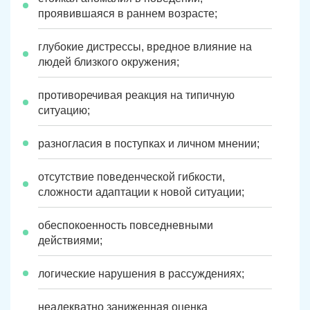
Юрюзань
Верхнеуральск
проявившаяся в раннем возрасте;
Локомотивный
Миньяр
глубокие дистрессы, вредное влияние на
Записаться
Записаться
Записаться
людей близкого окружения;
Зауральский
Межозерный
Я ознакомлен и принимаю
Я ознакомлен и принимаю
Я ознакомлен и принимаю
условия работы сайта
условия работы сайта
условия работы сайта
Катав-Ивановск
Куса
Задать вопрос
противоречивая реакция на типичную
ситуацию;
Пласт
Бакал
Я ознакомлен и принимаю
условия работы сайта
разногласия в поступках и личном мнении;
Усть-Катав
Верхний Уфалей
отсутствие поведенческой гибкости,
Еманжелинск
Карталы
сложности адаптации к новой ситуации;
Аша
Трехгорный
обеспокоенность повседневными
действиями;
Коркино
Кыштым
логические нарушения в рассуждениях;
Южноуральск
Сатка
неадекватно заниженная оценка
Чебаркуль
Снежинск