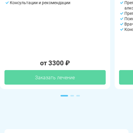
Консультации и рекомендации
Пре
алк
Пре
Пси
Вра
Кон
от 3300 ₽
Заказать лечение