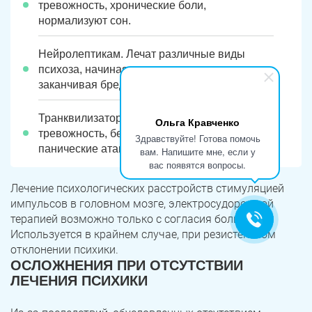
тревожность, хронические боли,
нормализуют сон.
Нейролептикам. Лечат различные виды
психоза, начиная галлюцинациями,
заканчивая бредом.
Транквилизаторам. Снижают повышенную
Ольга Кравченко
тревожность, беспокойство, лечат
Здравствуйте! Готова помочь
панические атаки.
вам. Напишите мне, если у
вас появятся вопросы.
Лечение психологических расстройств стимуляцией
импульсов в головном мозге, электросудорожной
терапией возможно только с согласия больного.
Используется в крайнем случае, при резистентном
отклонении психики.
ОСЛОЖНЕНИЯ ПРИ ОТСУТСТВИИ
ЛЕЧЕНИЯ ПСИХИКИ