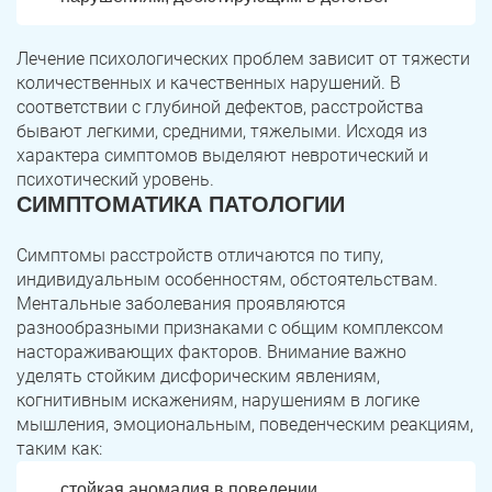
Лечение психологических проблем зависит от тяжести
количественных и качественных нарушений. В
соответствии с глубиной дефектов, расстройства
бывают легкими, средними, тяжелыми. Исходя из
характера симптомов выделяют невротический и
психотический уровень.
СИМПТОМАТИКА ПАТОЛОГИИ
Симптомы расстройств отличаются по типу,
ЗАДАТЬ ВОПРОС
индивидуальным особенностям, обстоятельствам.
Ментальные заболевания проявляются
Касли
Роза
разнообразными признаками с общим комплексом
ПОЛУЧИТЬ ПОМОЩЬ
ПОЛУЧИТЬ ПОМОЩЬ
ПОЛУЧИТЬ ПОМОЩЬ
настораживающих факторов. Внимание важно
Челябинск
Сим
уделять стойким дисфорическим явлениям,
когнитивным искажениям, нарушениям в логике
Красногорский
Нязепетровск
мышления, эмоциональным, поведенческим реакциям,
таким как:
Первомайский
Карабаш
стойкая аномалия в поведении,