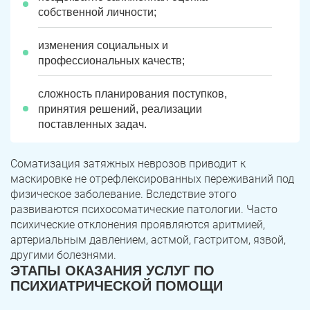
собственной личности;
Троицк
Озерск
изменения социальных и
Копейск
Миасс
профессиональных качеств;
Златоуст
Магнитогорск
сложность планирования поступков,
принятия решений, реализации
поставленных задач.
Соматизация затяжных неврозов приводит к
маскировке не отрефлексированных переживаний под
физическое заболевание. Вследствие этого
развиваются психосоматические патологии. Часто
психические отклонения проявляются аритмией,
артериальным давлением, астмой, гастритом, язвой,
другими болезнями.
ЭТАПЫ ОКАЗАНИЯ УСЛУГ ПО
ПСИХИАТРИЧЕСКОЙ ПОМОЩИ